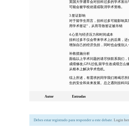
英国大学通常会对挂科过多的学术发出
可能会被学校劝退或取消学术资格。
3.签证影响
对于留学生而言，挂科过多可能影响其
用学术签证“，从而导致签证被吊销
4.心里与经济压力和时间成本
挂科过多不仅会带来学术上的后果，还
增加自己的经济负担，同时也会慢别人
补救措施分析
面临以上学术问题的请尽快联系我们，留
成绩修改,GPA过低,留学生改成绩怎么修
从根本上解决学术危机。
综上所述，有需求的同学我们将竭尽所
生的安全和未来发展。总之遇到挂科问
Autor
Entradas
Debes estar registrado para responder a este debate.
Login he