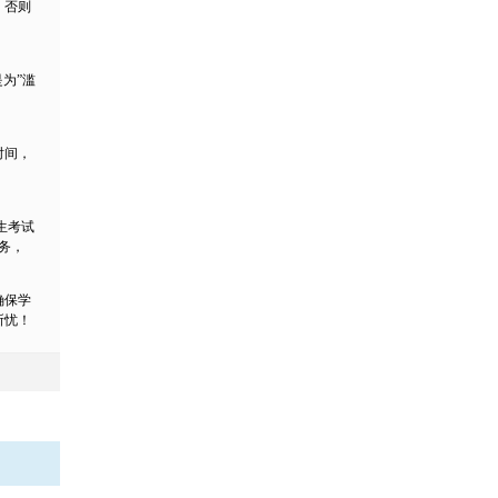
，否则
为”滥
时间，
生考试
服务，
确保学
所忧！