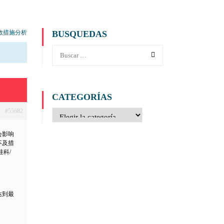
救措施分析
BUSQUEDAS
CATEGORÍAS
#55682
会影响
不及措
科/
。
达到最