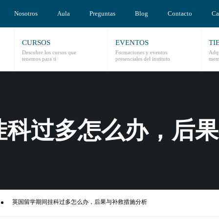
Nosotros
Aula
Preguntas
Blog
Contacto
Ca
CURSOS
EVENTOS
TI
Descubre los cursos que
Formaciones y eventos
Adqu
tenemos para ti
presenciales del instituto
mem
挂科过多怎么办，后果
英国留学期间挂科过多怎么办，后果与补救措施分析