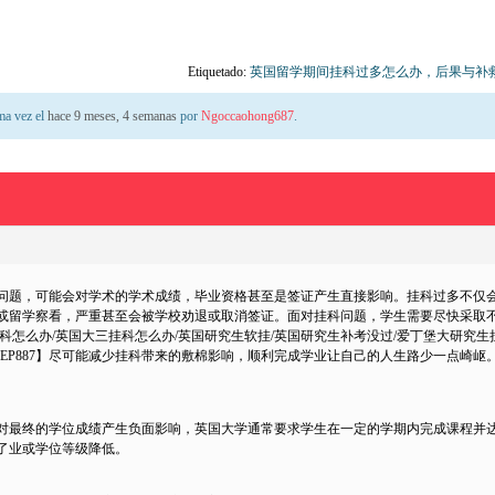
Etiquetado:
英国留学期间挂科过多怎么办，后果与补
ima vez el
hace 9 meses, 4 semanas
por
Ngoccaohong687
.
问题，可能会对学术的学术成绩，毕业资格甚至是签证产生直接影响。挂科过多不仅
或留学察看，严重甚至会被学校劝退或取消签证。面对挂科问题，学生需要尽快采取
科怎么办/英国大三挂科怎么办/英国研究生软挂/英国研究生补考没过/爱丁堡大研究生挂
m∶@SEP887】尽可能减少挂科带来的敷棉影响，顺利完成学业让自己的人生路少一点崎岖
对最终的学位成绩产生负面影响，英国大学通常要求学生在一定的学期内完成课程并
了业或学位等级降低。