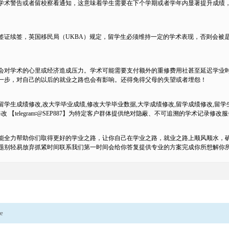
学术警告或者留校察看通知，这意味着学生需要在下个学期或者学年内显著提升成绩
签证续签，英国移民局（UKBA）规定，留学生必须维持一定的学术表现，否则会被是
会对学术的心里或经济造成压力。学术可能需要支付额外的重修费用社甚至延迟学业
一步，对自己的以后的就业之路也会有影响。还得免得父母的失望或者埋怨！
学生成绩修改,改大学毕业成绩,修改大学毕业数据,大学成绩修改,留学成绩修改,留学
改 【telegram∶@SEP887】为特定客户群体提供绝对隐蔽、不可追溯的学术记录修改
能全力帮助你们取得更好的学业之路，让你自己在学业之路，就业之路上顺风顺水，
题别轻易放弃抓紧时间联系我们第一时间会给你答复提供专业的方案完成你所想解你
re