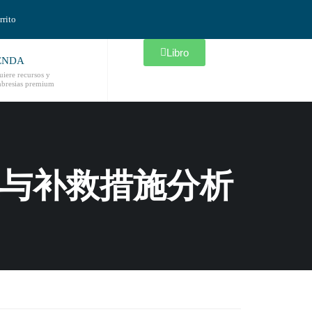
rrito
Libro
ENDA
iere recursos y
bresias premium
与补救措施分析