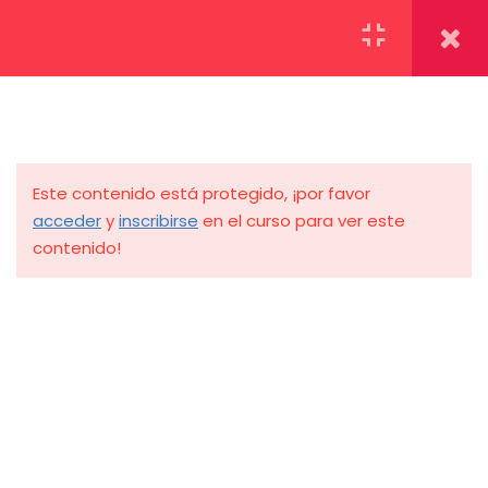
CLAVES PARA SUPERAR EL
2
BIODATA
EJERCICIO PRÁCTICO
1
Este contenido está protegido, ¡por favor
acceder
y
inscribirse
en el curso para ver este
2.1
Ejercicio Práctico BIODATA
contenido!
70 minutos
JORNADA MEET
1
PSICOTÉCNICOS
FERNANDO PÉREZ PACHO
02-2026
LINKS DE INTERÉS