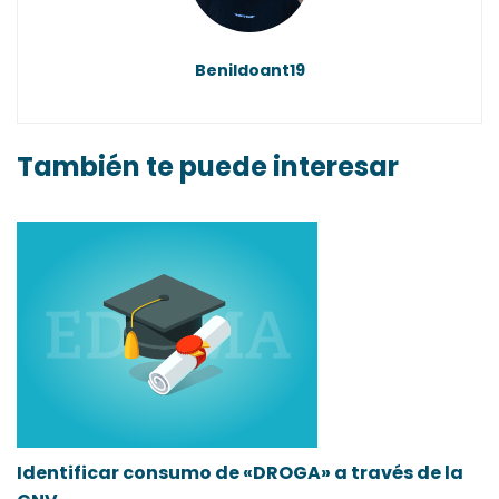
Benildoant19
También te puede interesar
¿
Identificar consumo de «DROGA» a través de la
c