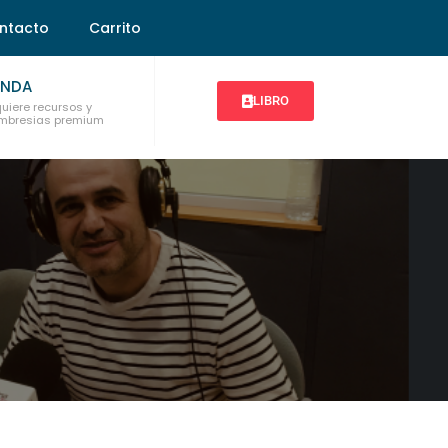
ntacto
Carrito
ENDA
LIBRO
uiere recursos y
bresias premium