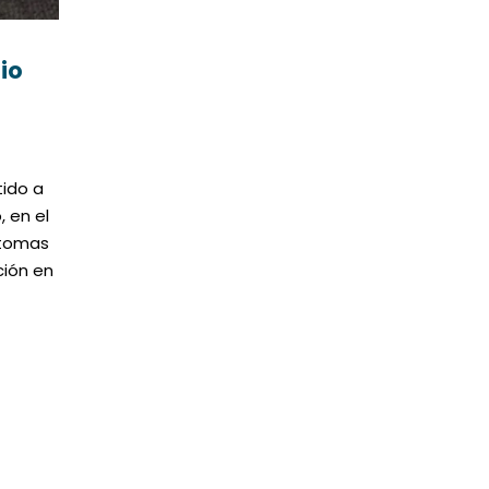
io
tido a
, en el
íntomas
ción en