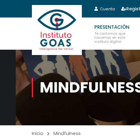
Regis
Cuenta
PRESENTACIÓN
Te contamos que
hacemos en este
instituto digital
MINDFULNES
Inicio
Mindfulness