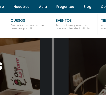
tro
Nosotros
Aula
Preguntas
Blog
Co
CURSOS
EVENTOS
TI
Descubre los cursos que
Formaciones y eventos
Adq
tenemos para ti
presenciales del instituto
mem
S