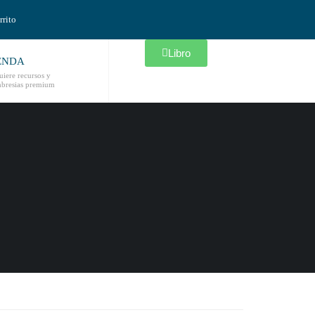
rrito
Libro
ENDA
iere recursos y
bresias premium