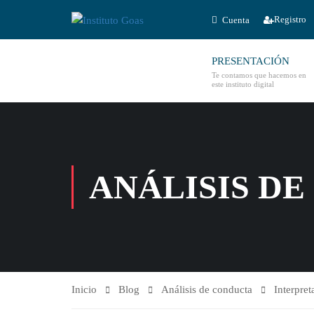
Registro
Cuenta
PRESENTACIÓN
Te contamos que hacemos en
este instituto digital
ANÁLISIS D
Inicio
Blog
Análisis de conducta
Interpret