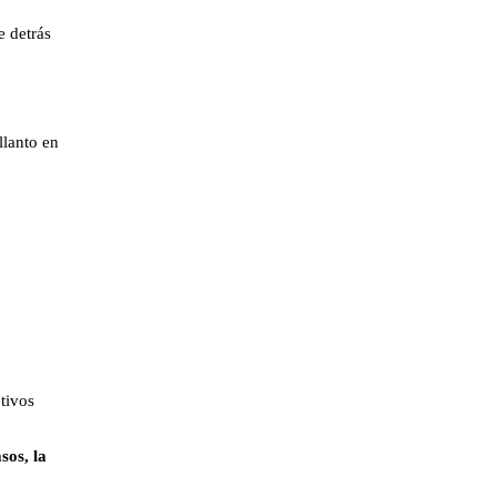
e detrás
llanto en
tivos
sos, la