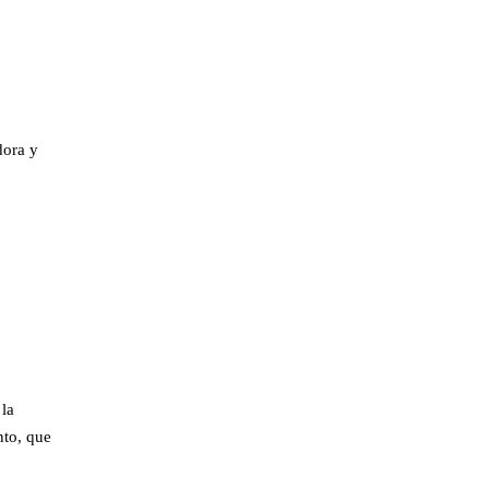
dora y
 la
nto, que