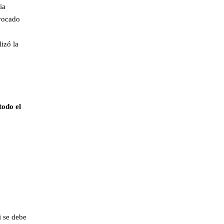
ia
ovocado
izó la
todo el
i se debe