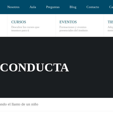
Nosotros
Aula
Preguntas
Blog
Contacto
Ca
CURSOS
EVENTOS
TI
Descubre los cursos que
Formaciones y eventos
Adqu
tenemos para ti
presenciales del instituto
mem
E CONDUCTA
ando el llanto de un niño