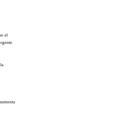
ue el
urgente
la
o aumenta