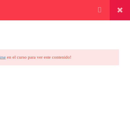
rrito
Libro
ENDA
iere recursos y
bresias premium
irse
en el curso para ver este contenido!
tacto
sUSCRIBETE
34 624293668
34 624293668
nstitutogoas@gmail.com
SUSCRIBIRME
taluña, España.