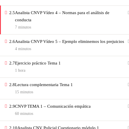
DISEÑO POR
IDEA RESPONSIVE.COM
2.5
Analista CNVP Vídeo 4 – Normas para el análisis de
conducta
7 minutos
2.6
Analista CNVP Vídeo 5 – Ejemplo eliminemos los prejuicios
4 minutos
2.7
Ejercicio práctico Tema 1
1 hora
2.8
Lectura complementaria Tema 1
15 minutos
2.9
CNVP TEMA 1 – Comunicación empática
60 minutos
2.10
Analista CNV Policial Cuestionario módulo 1