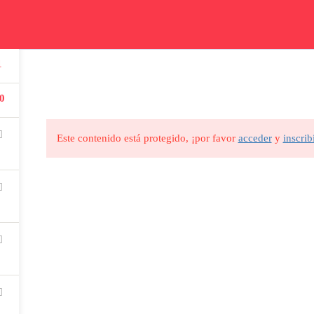
Nosotros
Aula
Preguntas
Blog
Contacto
Ca
CURSOS
EVENTOS
TI
1
Descubre los cursos que
Formaciones y eventos
Adqu
tenemos para ti
presenciales del instituto
mem
0
Este contenido está protegido, ¡por favor
acceder
y
inscrib
menú alumnos
REDES SOCIALES
Con
Visitar Aula
Instituto Goas
+
Todos los Foros
Goas Instituto
+
Todos los Cursos
instituto_goas
i
Todos los Eventos
institutogoas
Ca
RVADOS