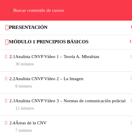
Registro
Cuenta
PRESENTACIÓN
PRESENTACIÓN
Te contamos que hacemos en
este instituto digital
MÓDULO 1 PRINCIPIOS BÁSICOS
1
2.1
Analista CNVP Vídeo 1 – Teoría A. Mhrabian
Links de interés
30 minutos
Tienda
2.2
Analista CNVP Vídeo 2 – La Imagen
Nosotros
8 minutos
Contacto
2.3
Analista CNVP Vídeo 3 – Normas de comunicación policial
Contacto
12 minutos
Leer Blog
2.4
Áreas de la CNV
INSTITUTO GOAS TODOS LOS DERECHOS RESE
7 minutos